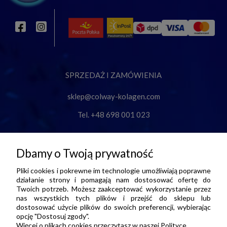
SPRZEDAŻ I ZAMÓWIENIA
sklep@colway-kolagen.com
Tel. +48 698 001 023
O NAS
Dbamy o Twoją prywatność
Pliki cookies i pokrewne im technologie umożliwiają poprawne
INFORMACJE
działanie strony i pomagają nam dostosować ofertę do
Twoich potrzeb. Możesz zaakceptować wykorzystanie przez
nas wszystkich tych plików i przejść do sklepu lub
dostosować użycie plików do swoich preferencji, wybierając
PŁATNOŚCI I DOSTAWA
opcję "Dostosuj zgody".
Więcej o plikach cookies przeczytasz w naszej Polityce