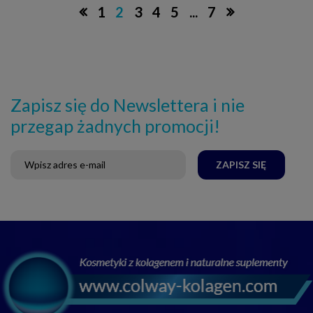
1
2
3
4
5
...
7
Zapisz się do Newslettera i nie
przegap żadnych promocji!
ZAPISZ SIĘ