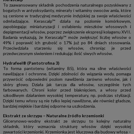
To zaawansowany składnik pochodzenia naturalnego pozyskiwany z
bogatych w antyoksydanty, minerały i witaminy owoców amla, które
są cenione w tradycyjnej medycynie indyjskiej za swoje właściwości
odmładzające. Kerascalp™ działa na poziomie komórkowym,
zapobiegając miniaturyzacji i osłabieniu mieszków włosowych i
depigmentacji włosów, poprzez zwiększenie ekspresji kolagenu XVII.
Badania wykazują, że Kerascalp™ może zwiększyć liczbę włosów o
49% i poprawić ich grubość o 17% już po 84 dniach stosowania.
Przeciwdziała starzeniu się włosów, chroniąc je przed
przedwczesnym siwieniem i redukując ilość siwych włosów.
Hydrafeel® (Pantotrofina 3)
To forma pantotenu (witaminy B5), która ma silne właściwości
nawilżające i ochronne. Dzięki zdolności do wiązania wody, pomaga
przywrócić odpowiedni poziom nawilżenia zarówno włosów, jak i
skóry głowy. Działa jak tarcza dla włosów, szczególnie tych
farbowanych. Chroni kolor przed blaknięciem, a włosy przed
szkodliwym działaniem wysokiej temperatury, np. podczas stylizacji.
Dzięki temu włosy są nie tylko lepiej nawilżone, ale również gładsze,
bardziej miękkie i bardziej odporne na uszkodzenia.
Ekstrakt ze skrzypu – Naturalne źródło krzemionki
Glicerynowo-wodny ekstrakt ze skrzypu to kolejny naturalny
składnik, który wzmacnia strukturę włosów dzięki wysokiej
zawartości krzemionki. Krzemionka jest kluczowa dla budowy włosa –