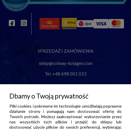
SPRZEDAŻ I ZAMÓWIENIA
sklep@colway-kolagen.com
Tel. +48 698 001 023
O NAS
Dbamy o Twoją prywatność
Pliki cookies i pokrewne im technologie umożliwiają poprawne
INFORMACJE
działanie strony i pomagają nam dostosować ofertę do
Twoich potrzeb. Możesz zaakceptować wykorzystanie przez
nas wszystkich tych plików i przejść do sklepu lub
dostosować użycie plików do swoich preferencji, wybierając
PŁATNOŚCI I DOSTAWA