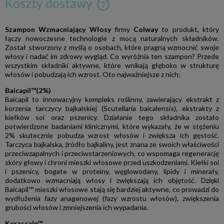
Koszty dostawy
Cena nie zawiera ewentualnych kosztów płatności
Szampon Wzmacniający Włosy
firmy
Colway
to produkt, który
łączy nowoczesne technologie z mocą naturalnych składników.
Został stworzony z myślą o osobach, które pragną wzmocnić swoje
włosy i nadać im zdrowy wygląd. Co wyróżnia ten szampon? Przede
wszystkim składniki aktywne, które wnikają głęboko w strukturę
włosów i pobudzają ich wzrost. Oto najważniejsze z nich:
Baicapil™(2%)
Baicapil to innowacyjny kompleks roślinny, zawierający ekstrakt z
korzenia tarczycy bajkalskiej (Scutellaria baicalensis), ekstrakty z
kiełków soi oraz pszenicy. Działanie tego składnika zostało
potwierdzone badaniami klinicznymi, które wykazały, że w stężeniu
2% skutecznie pobudza wzrost włosów i zwiększa ich gęstość.
Tarczyca bajkalska, źródło bajkaliny, jest znana ze swoich właściwości
przeciwzapalnych i przeciwstarzeniowych, co wspomaga regenerację
skóry głowy i chroni mieszki włosowe przed uszkodzeniami. Kiełki soi
i pszenicy, bogate w proteiny, węglowodany, lipidy i minerały,
dodatkowo wzmacniają włosy i zwiększają ich objętość. Dzięki
Baicapil™ mieszki włosowe stają się bardziej aktywne, co prowadzi do
wydłużenia fazy anagenowej (fazy wzrostu włosów), zwiększenia
grubości włosów i zmniejszenia ich wypadania.
Kerascalp™