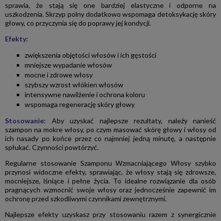
sprawia, że stają się one bardziej elastyczne i odporne na
uszkodzenia. Skrzyp polny dodatkowo wspomaga detoksykację skóry
głowy, co przyczynia się do poprawy jej kondycji.
Efekty:
zwiększenia objętości włosów i ich gęstości
mniejsze wypadanie włosów
mocne i zdrowe włosy
szybszy wzrost włókien włosów
intensywne nawilżenie i ochrona koloru
wspomaga regenerację skóry głowy
Stosowanie:
Aby uzyskać najlepsze rezultaty, należy nanieść
szampon na mokre włosy, po czym masować skórę głowy i włosy od
ich nasady po końce przez co najmniej jedną minutę, a następnie
spłukać. Czynności powtórzyć.
Regularne stosowanie Szamponu Wzmacniającego Włosy szybko
przynosi widoczne efekty, sprawiając, że włosy stają się zdrowsze,
mocniejsze, lśniące i pełne życia. To idealne rozwiązanie dla osób
pragnących wzmocnić swoje włosy oraz jednocześnie zapewnić im
ochronę przed szkodliwymi czynnikami zewnętrznymi.
Najlepsze efekty uzyskasz przy stosowaniu razem z synergicznie